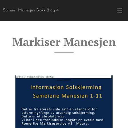
Sameiet Manesjen Blokk 2 og 4
Markiser Manesjen