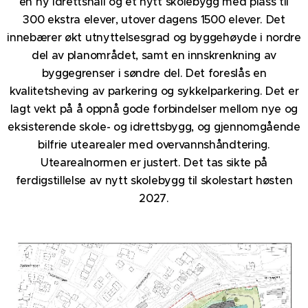
en ny idrettshall og et nytt skolebygg med plass til
300 ekstra elever, utover dagens 1500 elever. Det
innebærer økt utnyttelsesgrad og byggehøyde i nordre
del av planområdet, samt en innskrenkning av
byggegrenser i søndre del. Det foreslås en
kvalitetsheving av parkering og sykkelparkering. Det er
lagt vekt på å oppnå gode forbindelser mellom nye og
eksisterende skole- og idrettsbygg, og gjennomgående
bilfrie utearealer med overvannshåndtering.
Utearealnormen er justert. Det tas sikte på
ferdigstillelse av nytt skolebygg til skolestart høsten
2027.