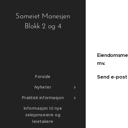
Sameiet Manesjen
Blokk 2 og 4
Eiendomsmegl
mv.
Send e-post 
Forside
Nyheter
Praktisk informasjon
Informasjon til nye
seksjonseiere og
leietakere